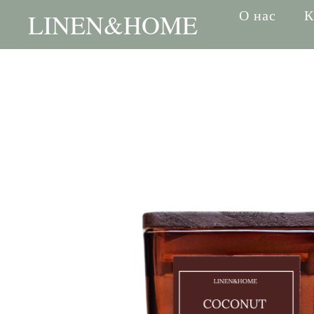
О нас
К
LINEN&HOME