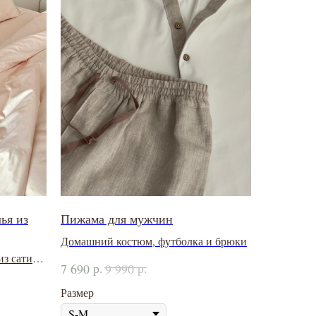
ья из
Пижама для мужчин
Домашний костюм, футболка и брюки
из сатина
р.
р.
7 690
9 990
Размер