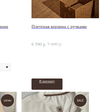
чник
Плетеная корзина с ручками
р.
р.
6 590
7 490
В корзину
сатин
SALE