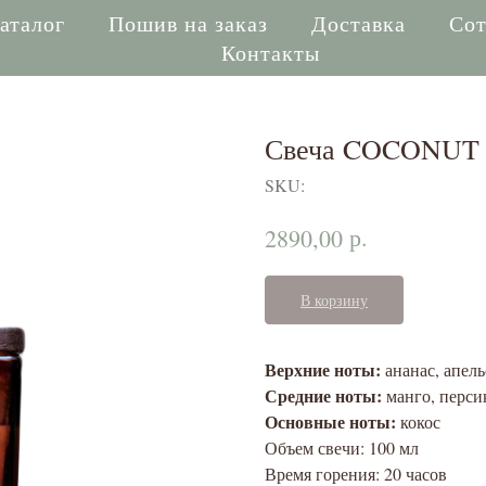
аталог
Пошив на заказ
Доставка
Сот
Контакты
Свеча COCONUT
SKU:
р.
2890,00
В корзину
Верхние ноты:
ананас, апел
Средние ноты:
манго, перси
Основные ноты:
кокос
Объем свечи: 100 мл
Время горения: 20 часов