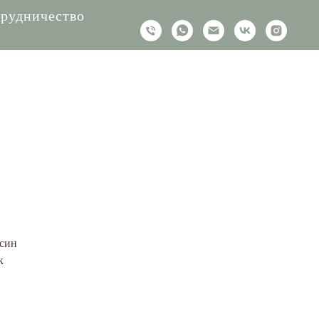
рудничество
ьсин
к