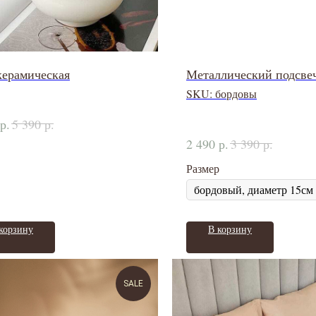
керамическая
Металлический подсве
SKU:
бордовы
р.
р.
5 390
р.
р.
2 490
3 390
Размер
корзину
В корзину
SALE