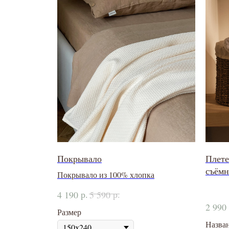
Покрывало
Плете
съём
Покрывало из 100% хлопка
р.
р.
4 190
5 590
2 990
Размер
Назва