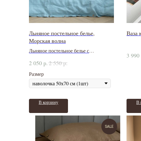
Льняное постельное белье,
Ваза 
Морская волна
Льняное постельное белье с
3 990
обработкой stone washed
р.
р.
2 050
2 550
Размер
В корзину
В 
SALE