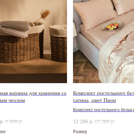
ная корзина для хранения со
Комплект постельного бел
ным чехлом
сатина, цвет Пион
Комплект постельного белья 
350ТС
р.
р.
р.
р.
3 490
12 280
15 360
ние
Размер