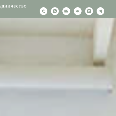
удничество
рудничество