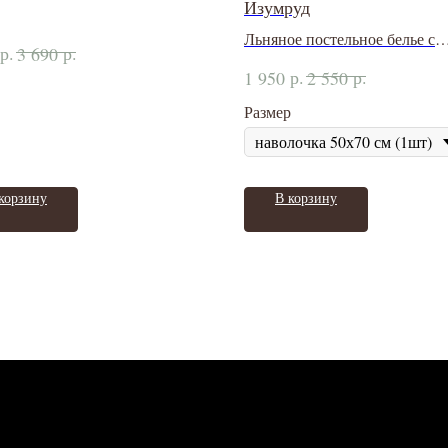
Изумруд
Льняное постельное белье с
р.
р.
3 690
обработкой stone washed.
р.
р.
1 950
2 550
Размер
корзину
В корзину