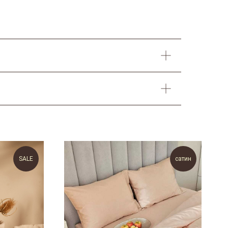
SALE
сатин