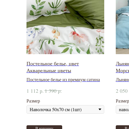
Постельное белье, цвет
Льнян
Акварельные цветы
Морск
Постельное белье из премиум сатина
Льняно
обрабо
р.
р.
1 112
1 390
2 050
Размер
Разме
В корзину
В 