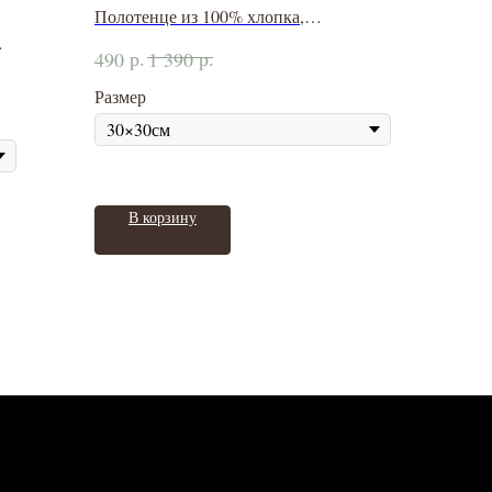
Полотенце из 100% хлопка,
плотностью 600 г/м2
р.
р.
490
1 390
Размер
В корзину