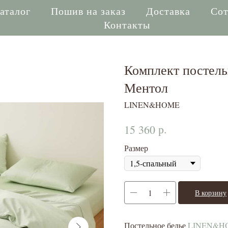
аталог
Пошив на заказ
Доставка
Сот
Контакты
Комплект постельн
Ментол
LINEN&HOME
р.
15 360
Размер
В корзину
Постельное белье
LINEN&H