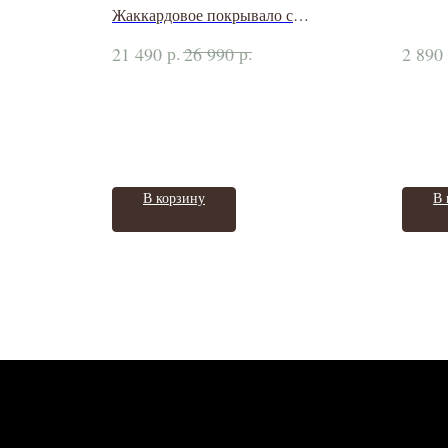
Жаккардовое покрывало с
геометрическим рисунком
р.
р.
21 490
26 990
2 890
В корзину
В 