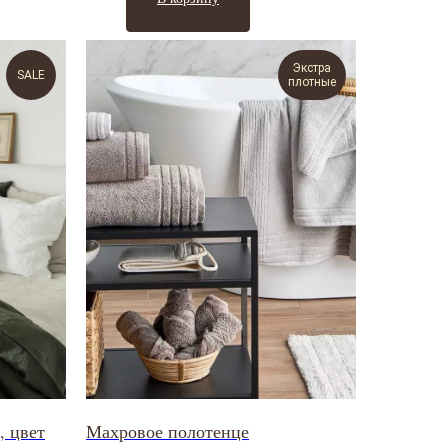
Экстра
SALE
плотные
, цвет
Махровое полотенце