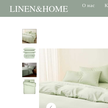
О нас
К
LINEN&HOME