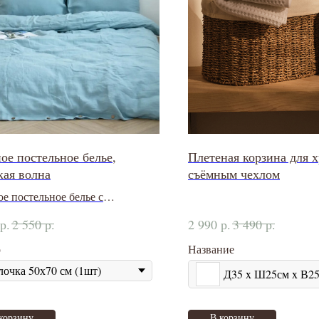
ое постельное белье,
Плетеная корзина для 
ая волна
съёмным чехлом
е постельное белье с
ткой stone washed
р.
р.
р.
р.
2 550
2 990
3 490
р
Название
Д35 x Ш25см x В25
корзину
В корзину