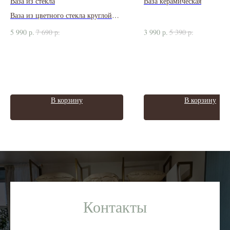
Ваза из стекла
Ваза керамическая
Ваза из цветного стекла круглой
формы
5 990
р.
7 690
р.
3 990
р.
5 390
р.
В корзину
В корзину
Контакты