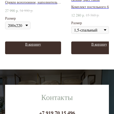
Одеяло всесезонное, наполнитель
Комплект постельного бель
100% Tencel, целлюлозное волокно
27 990
р.
34 990
р.
сатина 350ТС
эвкалиптового дерева
12 280
р.
15 360
р.
Размер
Размер
В корзину
В корзину
Контакты
+7 919 70 15 496