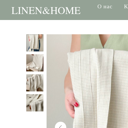
О нас
К
LINEN&HOME