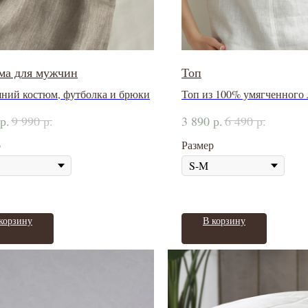
ма для мужчин
Топ
ний костюм, футболка и брюки
Топ из 100% умягченного 
р.
р.
р.
р.
9 990
3 890
6 490
р
Размер
корзину
В корзину