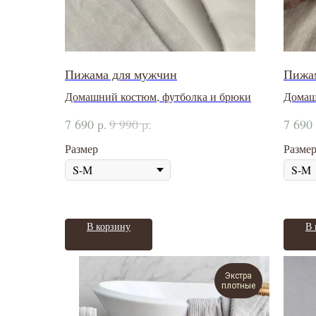
Пижама для мужчин
Пижа
Домашний костюм, футболка и брюки
Домаш
р.
р.
7 690
9 990
7 690
Размер
Разме
В корзину
В 
Экстра
плотные