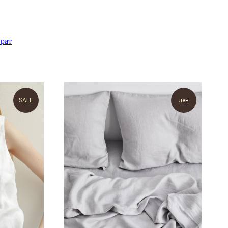
рат
SALE
лен