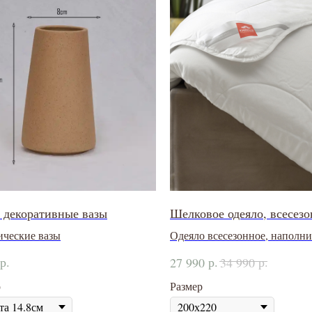
декоративные вазы
Шелковое одеяло, всесезо
ические вазы
Одеяло всесезонное, наполни
100% Tencel, целлюлозное в
р.
р.
р.
27 990
34 990
эвкалиптового дерева
р
Размер