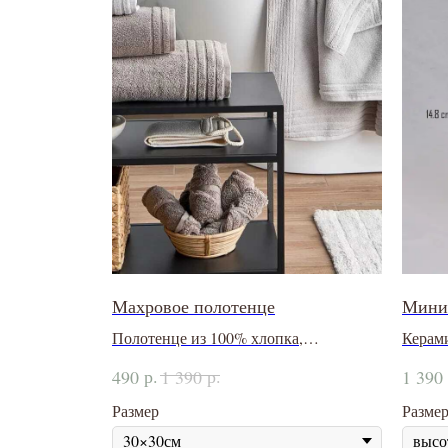
Махровое полотенце
Мини 
Полотенце из 100% хлопка,
Керам
плотностью 600 г/м2
р.
р.
490
1 390
1 390
Размер
Разме