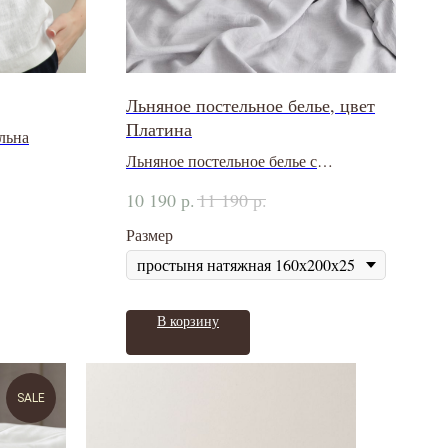
Льняное постельное белье, цвет
Платина
льна
Льняное постельное белье с
обработкой stone washed
р.
р.
10 190
11 190
Размер
В корзину
SALE