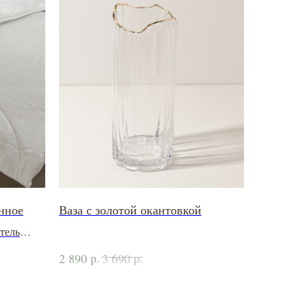
нное
Ваза с золотой окантовкой
тель
олокно
р.
р.
2 890
3 690