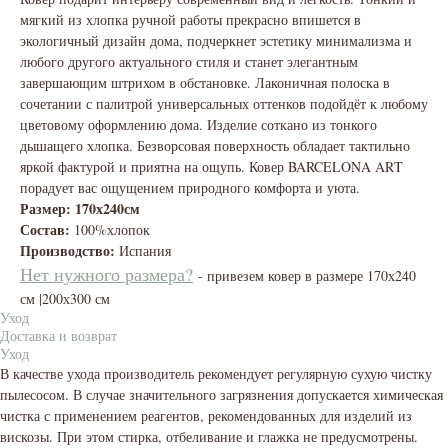
мягкий из хлопка ручной работы прекрасно впишется в
экологичный дизайн дома, подчеркнет эстетику минимализма и
любого другого актуального стиля и станет элегантным
завершающим штрихом в обстановке. Лаконичная полоска в
сочетании с палитрой универсальных оттенков подойдёт к любому
цветовому оформлению дома. Изделие соткано из тонкого
дышащего хлопка. Безворсовая поверхность обладает тактильно
яркой фактурой и приятна на ощупь. Ковер BARCELONA ART
порадует вас ощущением природного комфорта и уюта.
Размер: 170х240см
Состав:
100%хлопок
Производство:
Испания
Нет нужного размера?
- привезем ковер в размере 170х240
см |200х300 см
Уход
Доставка и возврат
Уход
В качестве ухода производитель рекомендует регулярную сухую чистку
пылесосом. В случае значительного загрязнения допускается химическая
чистка с применением реагентов, рекомендованных для изделий из
вискозы. При этом стирка, отбеливание и глажка не предусмотрены.