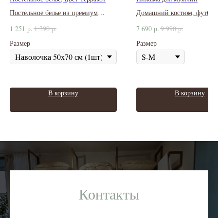
Постельное белье из премиум
Домашний костюм, футбол
сатина
брюки
1 251
р.
1 390
р.
7 690
р.
9 990
р.
Размер
Размер
В корзину
В корзину
Контакты