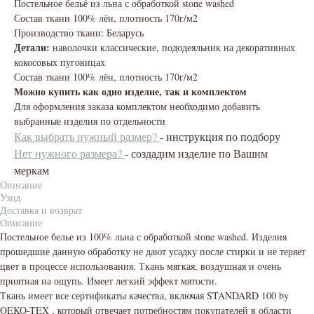
Постельное бельё из льна с обработкой stone washed
Состав ткани 100% лён, плотность 170г/м2
Производство ткани: Беларусь
Детали:
наволочки классические, пододеяльник на декоративных
кокосовых пуговицах
Состав ткани 100% лён, плотность 170г/м2
Можно купить как одно изделие, так и комплектом
Для оформления заказа комплектом необходимо добавить
выбранные изделия по отдельности
Как выбрать нужный размер?
- инструкция по подбору
Нет нужного размера?
- создадим изделие по Вашим
меркам
Описание
Уход
Доставка и возврат
Описание
Постельное белье из 100% льна с обработкой stone washed. Изделия
прошедшие данную обработку не дают усадку после стирки и не теряет
цвет в процессе использования. Ткань мягкая, воздушная и очень
приятная на ощупь. Имеет легкий эффект мятости.
Ткань имеет все сертификаты качества, включая STANDARD 100 by
OEKO-TEX , который отвечает потребностям покупателей в области