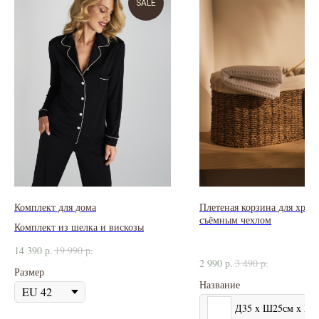
SALE
Комплект для дома
Плетеная корзина для хран
съёмным чехлом
Комплект из шелка и вискозы
14 390
р.
19 990
р.
2 990
р.
3 490
р.
Размер
Название
Д35 x Ш25см x В2