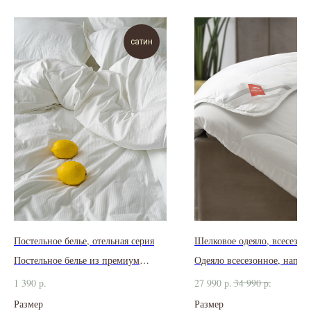
сатин
Постельное белье, отельная серия
Шелковое одеяло, всесезон
Постельное белье из премиум
Одеяло всесезонное, напол
сатина с плетением в полосочку
100% Tencel, целлюлозное 
1 390
р.
27 990
р.
34 990
р.
эвкалиптового дерева
Размер
Размер