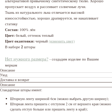
альтернативой привычному синтетическому тюлю. Хорошо
пропускает воздух и рассеивает солнечные лучи.
Ткань из натурального льна отличается высокой
износостойкостью, хорошо драпируется, не накапливает
статику
Состав:
100% лён
Цвет:
белый, оттенок теплый
Цвет окантовки:
черный
(изменить цвет)
2
В наборе
шторы
Нет нужн
ого размер
а?
- создадим изделие по Вашим
меркам
Описание
Уход
Доставка и возврат
Описание
Стандартные шторы имеют:
Шторную ленту шириной 6см (можно выбрать другую ширину);
Шторная лента пришита с отступом 2 см от верхнего края (можно
сделать отступ больше или пришить ленту в край);