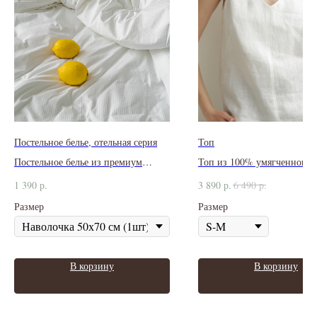
Постельное белье, отельная серия
Топ
Постельное белье из премиум
Топ из 100% умягченного 
сатина с плетением в полосочку
1 390
р.
3 890
р.
6 490
р.
Размер
Размер
В корзину
В корзину